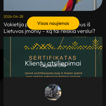
2026-04-28
Visos naujienos
Vokietija pradėjo GPM išieškojimus iš
Lietuvos įmonių – ką tai reiškia verslui?
Klientų atsiliepimai
2026-01-05