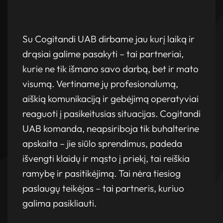
Kasmet patvirtinamas „European
Business Masters“ A klasės įvertinimas
Su Cogitandi UAB dirbame jau kurį laiką ir
drąsiai galime pasakyti – tai partneriai,
kurie ne tik išmano savo darbą, bet ir mato
visumą. Vertiname jų profesionalumą,
aiškią komunikaciją ir gebėjimą operatyviai
reaguoti į pasikeitusias situacijas. Cogitandi
UAB komanda, neapsiriboja tik buhalterine
apskaita – jie siūlo sprendimus, padeda
išvengti klaidų ir mąsto į priekį, tai reiškia
2025-11-05
ramybę ir pasitikėjimą. Tai nėra tiesiog
Du papildomi socialiniai draudimai mūsų
paslaugų teikėjas – tai partneris, kuriuo
darbuotojams: saugome komandą ne tik
galima pasikliauti.
žodžiais